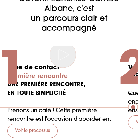
Albane, c’est
un parcours clair et
accompagné
1
Prise de contact
Vot
Première rencontre
DÉF
UNE PREMIÈRE RENCONTRE,
EN TOUTE SIMPLICITÉ
Que
enc
Prenons un café ! Cette première
ens
rencontre est l'occasion d'aborder en
qui
V
toute transparence vos envies et votre
rep
Voir le processus
vision.