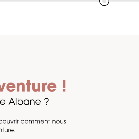
venture !
lle Albane ?
écouvrir comment nous
ture.