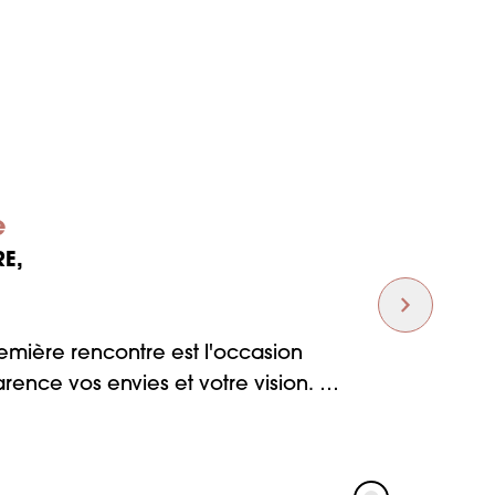
e
E,
emière rencontre est l'occasion
rence vos envies et votre vision.
nt nos équipes qui seront à vos
projet un succès.