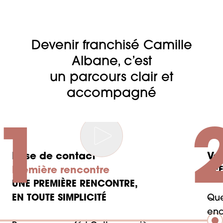
Devenir franchisé Camille
Albane, c’est
un parcours clair et
accompagné
1
Prise de contact
Vot
Première rencontre
DÉF
UNE PREMIÈRE RENCONTRE,
EN TOUTE SIMPLICITÉ
Que
enc