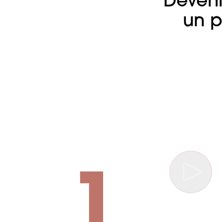
Deveni
un p
1