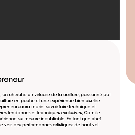
epreneur
 on cherche un virtuose de la coiffure, passionné par
 coiffure en poche et une expérience bien ciselée
epreneur saura marier savoir-faire technique et
ières tendances et techniques exclusives, Camille
rience sur-mesure inoubliable. En tant que chef
ipe vers des performances artistiques de haut vol.