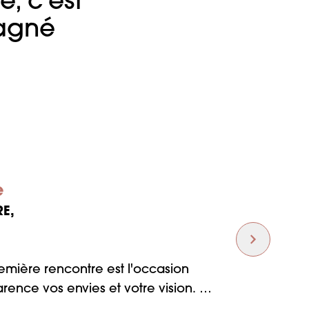
, c’est
pagné
e
E,
emière rencontre est l'occasion
rence vos envies et votre vision.
nt nos équipes qui seront à vos