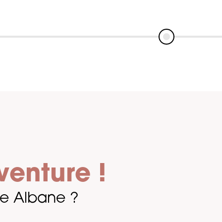
projet un succès.
venture !
lle Albane ?