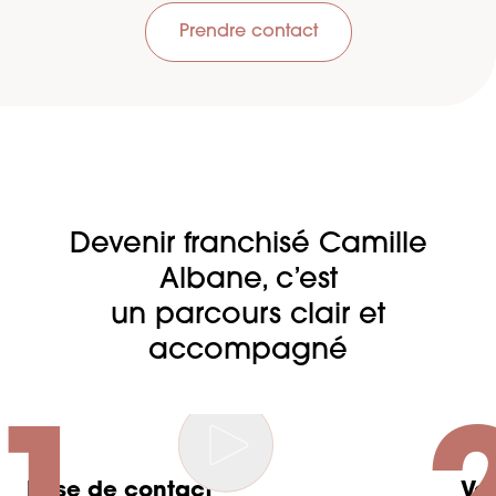
Prendre contact
Devenir franchisé Camille
Albane, c’est
un parcours clair et
accompagné
Prise de contact
Vot