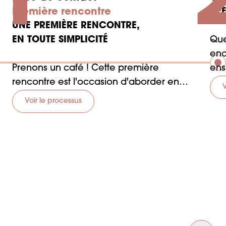
1
Première rencontre
DÉF
UNE PREMIÈRE RENCONTRE,
EN TOUTE SIMPLICITÉ
Que
enc
Prenons un café ! Cette première
ens
rencontre est l'occasion d'aborder en
qui
V
toute transparence vos envies et votre
rep
Voir le processus
vision.
Vous rencontrerez également nos
équipes qui seront à vos côtés pour faire
de votre projet un succès.