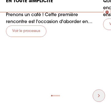
EN TOUTE SIMPLICITÉ
Que
enc
Prenons un café ! Cette première
ens
rencontre est l'occasion d'aborder en
qui
V
toute transparence vos envies et votre
rep
Voir le processus
vision.
Vous rencontrerez également nos
équipes qui seront à vos côtés pour faire
de votre projet un succès.