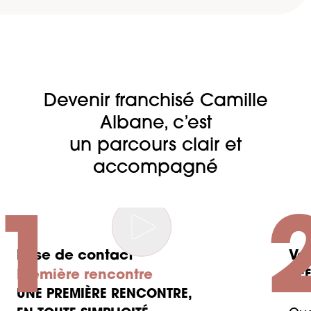
Devenir franchisé Camille
Albane, c’est
un parcours clair et
accompagné
1
Prise de contact
Vot
Première rencontre
DÉF
UNE PREMIÈRE RENCONTRE,