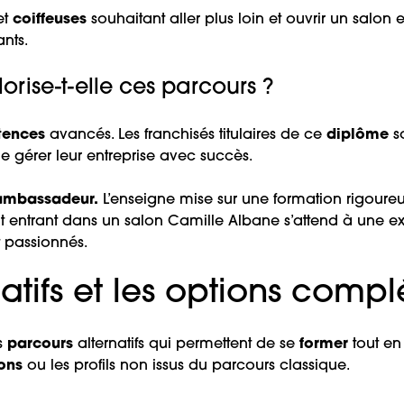
et
coiffeuses
souhaitant aller plus loin et ouvrir un salon
nts.
rise-t-elle ces parcours ?
tences
avancés. Les franchisés titulaires de ce
diplôme
s
e gérer leur entreprise avec succès.
 ambassadeur.
L’enseigne mise sur une formation rigoureus
lient entrant dans un salon Camille Albane s’attend à un
t passionnés.
atifs et les options comp
es
parcours
alternatifs qui permettent de se
former
tout en
ions
ou les profils non issus du parcours classique.