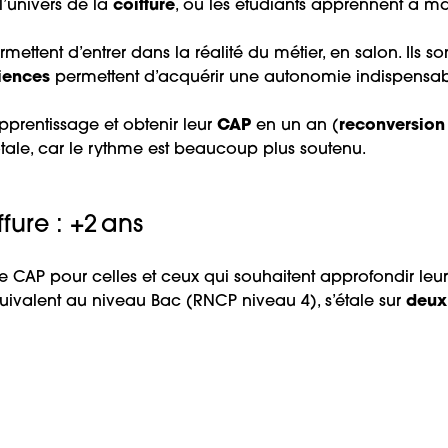
’univers de la
coiffure
, où les étudiants apprennent à maî
rmettent d’entrer dans la réalité du métier, en salon. Ils s
iences
permettent d’acquérir une autonomie indispensab
pprentissage et obtenir leur
CAP
en un an (
reconversion
otale, car le rythme est beaucoup plus soutenu.
fure : +2 ans
le CAP pour celles et ceux qui souhaitent approfondir leu
quivalent au niveau Bac (RNCP niveau 4), s’étale sur
deux