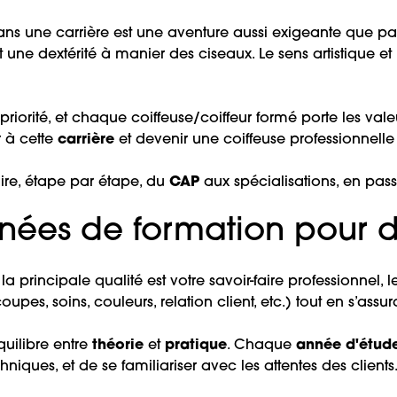
dans une carrière est une aventure aussi exigeante que p
 une dextérité à manier des ciseaux. Le sens artistique e
riorité, et chaque coiffeuse/coiffeur formé porte les vale
r à cette
carrière
et devenir une coiffeuse professionnelle
re, étape par étape, du
CAP
aux spécialisations, en passa
nées de formation pour d
 la principale qualité est votre savoir-faire professionnel, 
coupes, soins, couleurs, relation client, etc.) tout en s’a
quilibre entre
théorie
et
pratique
. Chaque
année d'étud
chniques, et de se familiariser avec les attentes des clients