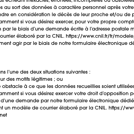
as échéant inexactes, erronées, incomplètes ou obsolètes
ives au sort des données à caractère personnel après votre 
re en considération le décès de leur proche et/ou de p
amment si vous désirez exercer, pour votre propre compt
on par le biais d’une demande écrite à l’adresse postale
courrier élaboré par la CNIL.
https://www.cnil.fr/fr/modele
nt agir par le biais de notre formulaire électronique d
ans l’une des deux situations suivantes :
sur des motifs légitimes ; ou
ire obstacle à ce que les données recueillies soient utili
mment si vous désirez exercer votre droit d’opposition 
u d’une demande par notre formulaire électronique dédié
vant un modèle de courrier élaboré par la CNIL.
https://ww
net