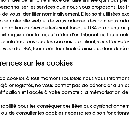
nt des petits fichiers texte de taille limitée qui nous pe
personnaliser les services que nous vous proposons. Les in
 vous identifier nominativement. Elles sont utilisées ex
nce de notre site web et de vous adresser des contenus ada
mmunication auprès de tiers sauf lorsque DBA a obtenu a
st requise par la loi, sur ordre d’un tribunal ou toute auto
es informations que les cookies identifient, vous trouverez 
site web de DBA, leur nom, leur finalité ainsi que leur duré
rences sur les cookies
de cookies à tout moment. Toutefois nous vous informon
déjà enregistrés, ne vous permet pas de bénéficier d’un 
identification et l’accès à votre compte ; la mémorisation
abilité pour les conséquences liées aux dysfonctionnemen
strer ou de consulter les cookies nécessaires à son fonctio