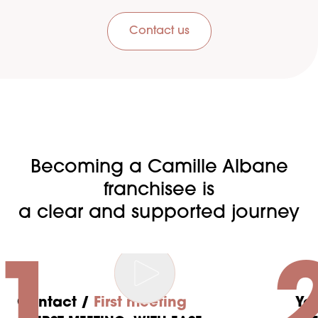
Contact us
Becoming a Camille Albane
franchisee is
a clear and supported journey
1
Contact /
First meeting
Yo