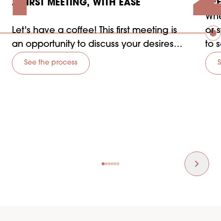
A FIRST MEETING, WITH EASE
DE
Whe
Let's have a coffee! This first meeting is
or 
an opportunity to discuss your desires
to 
and your vision in complete
you
See the process
transparency.
tra
You will also meet our teams who will be
at your side to make your project a
success.