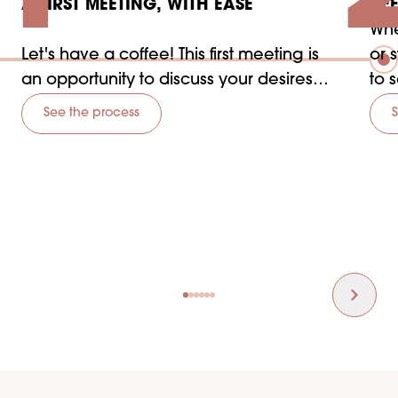
A FIRST MEETING, WITH EASE
DE
Whe
Let's have a coffee! This first meeting is
or 
an opportunity to discuss your desires
to 
and your vision in complete
you
See the process
transparency.
tra
You will also meet our teams who will be
at your side to make your project a
success.