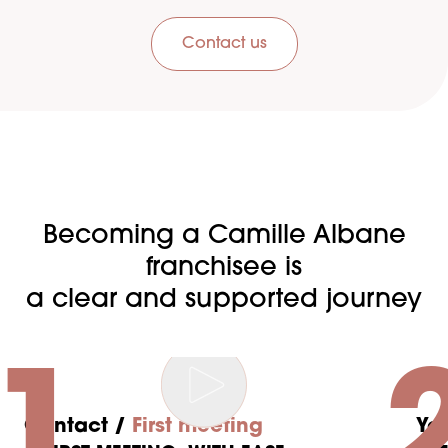
Contact us
Becoming a Camille Albane
franchisee is
a clear and supported journey
1
Contact /
First meeting
Yo