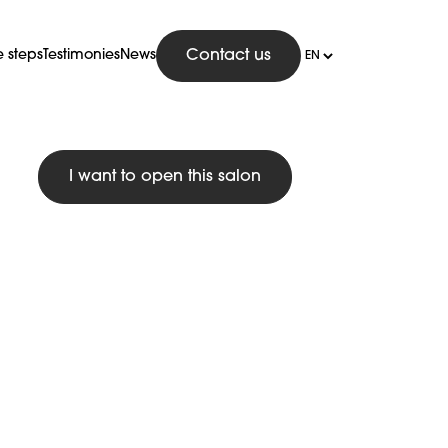
e steps
Testimonies
News
Contact us
I want to open this salon