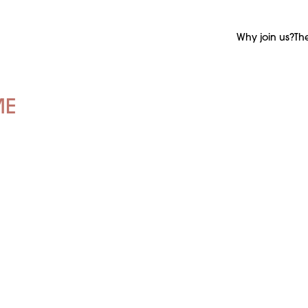
Why join us?
Th
ME