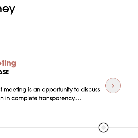
ney
eting
ASE
rst meeting is an opportunity to discuss
on in complete transparency.
ms who will be at your side to make