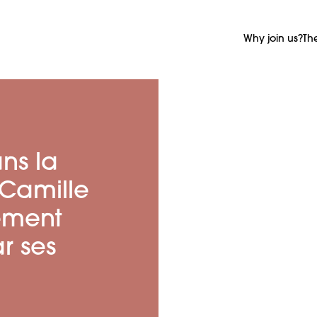
Why join us?
Th
ns la
 Camille
sement
r ses