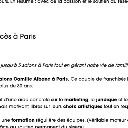
rcours. En résume : avec de la passion et le soutien du ré
cès à Paris
squ’à 5 salons à Paris tout en gérant notre vie de famille,
alons Camille Albane à Paris.
Ce couple de franchisés il
 plus de 30 ans.
ent d’une aide concrète sur le
marketing
, le
juridique
et 
is motivant, libres sur leurs
choix artistiques
tout en res
, une
formation
régulière des équipes, (véritable moteur
 grâce au soutien permanent du réseau