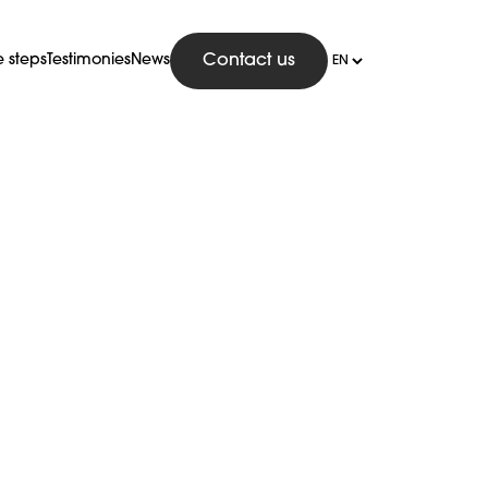
e steps
Testimonies
News
Contact us