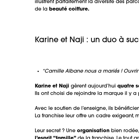
illustrent parfaitement la diversité des pa
de la
beauté coiffure.
Karine et Naji : un duo à suc
“Camille Albane nous a mariés ! Ouvrir ju
Karine et Naji
gèrent aujourd’hui
quatre s
Ils ont choisi de rejoindre la marque il y a
Avec le soutien de l’enseigne, ils bénéfici
La franchise leur offre un cadre exigeant, ma
Leur secret ? Une
organisation
bien rodée
l’esprit “famille”
de la franchise. Le tout